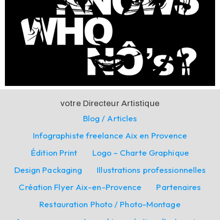
votre Directeur Artistique
Blog / Articles
Infographiste freelance Aix en Provence
Édition Print
Logo – Charte Graphique
Design Packaging
Illustrations professionnelles
Création Flyer Aix-en-Provence
Partenaires
Restauration Photo / Photo-Montage